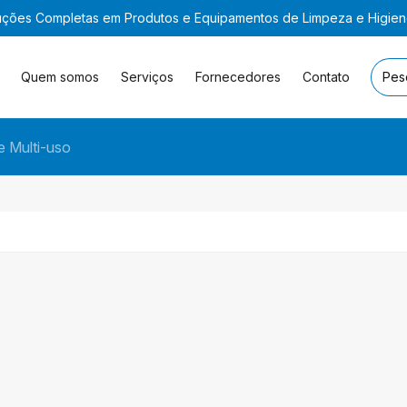
uções Completas em Produtos e Equipamentos de Limpeza e Higie
Quem somos
Serviços
Fornecedores
Contato
e Multi-uso