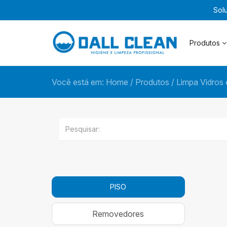
Sol
Produtos
Você está em:
Home
/
Produtos
/
Limpa Vidros 
PISO
Removedores