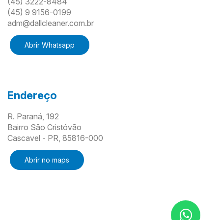
(45) 3222-8484
(45) 9 9156-0199
adm@dallcleaner.com.br
Abrir Whatsapp
Endereço
R. Paraná, 192
Bairro São Cristóvão
Cascavel - PR, 85816-000
Abrir no maps