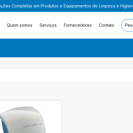
uções Completas em Produtos e Equipamentos de Limpeza e Higie
Quem somos
Serviços
Fornecedores
Contato