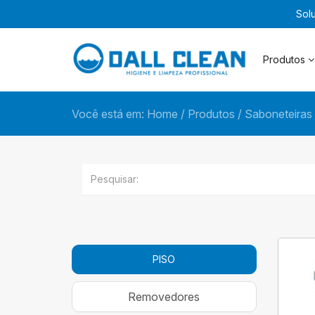
Sol
Produtos
Você está em:
Home
/
Produtos
/
Saboneteiras
PISO
Removedores