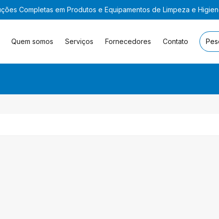
uções Completas em Produtos e Equipamentos de Limpeza e Higie
Quem somos
Serviços
Fornecedores
Contato