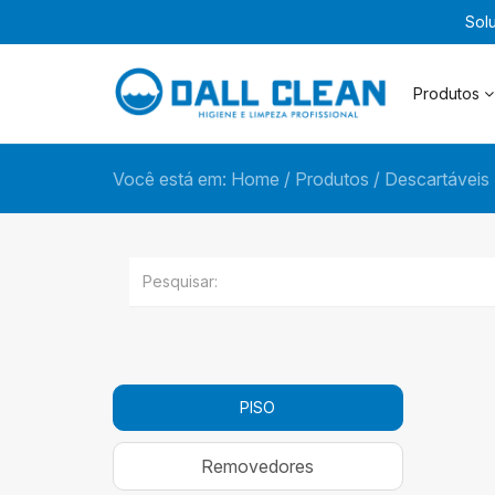
Sol
Produtos
Você está em:
Home
/
Produtos
/
Descartáveis
PISO
Removedores