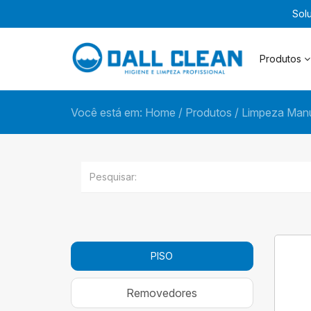
Sol
Produtos
Você está em:
Home
/
Produtos
/
Limpeza Manu
PISO
Removedores