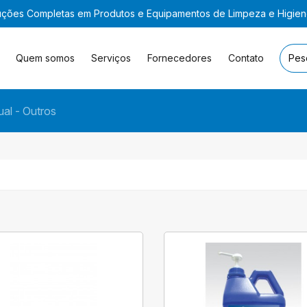
uções Completas em Produtos e Equipamentos de Limpeza e Higie
Quem somos
Serviços
Fornecedores
Contato
al - Outros