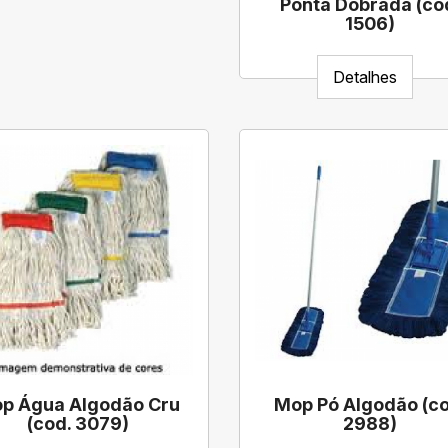
Ponta Dobrada (co
1506)
Detalhes
p Água Algodão Cru
Mop Pó Algodão (co
(cod. 3079)
2988)