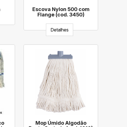
a
Escova Nylon 500 com
Flange (cod. 3450)
Detalhes
co
Mop Úmido Algodão