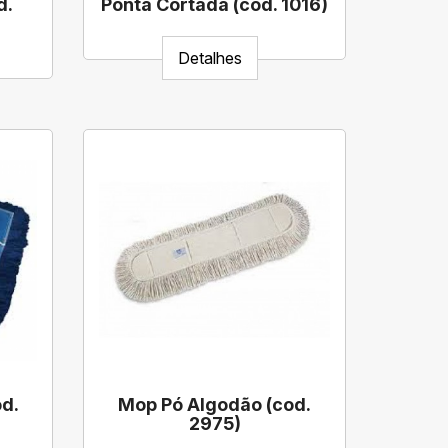
d.
Ponta Cortada (cod. 1016)
Detalhes
d.
Mop Pó Algodão (cod.
2975)