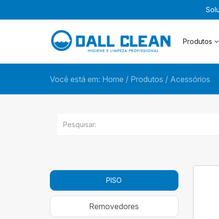
Sol
Produtos
Você está em:
Home
/
Produtos
/
Acessórios
PISO
Removedores