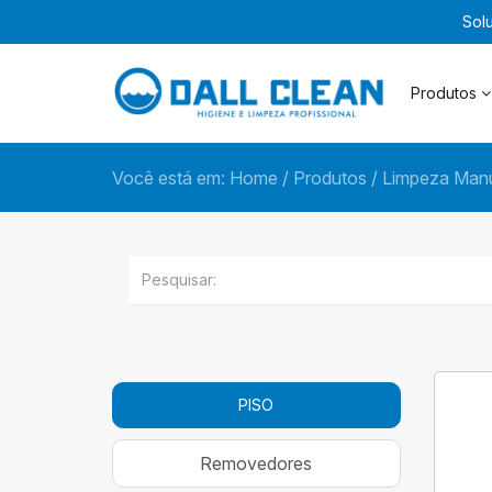
Sol
Produtos
Você está em:
Home
/
Produtos
/
Limpeza Manu
PISO
Removedores