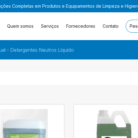
uções Completas em Produtos e Equipamentos de Limpeza e Higie
Quem somos
Serviços
Fornecedores
Contato
al - Detergentes Neutros Líquido